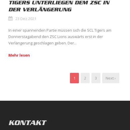
TIGERS UNTERLIEGEN DEM ZSC IN
DER VERLÄNGERUNG
23 Dez 2021
In einer spannenden Partie müssen sich die SCL Tigers am
Donnerstagabend den ZSC Lions auswärts erst in der
Verlängerung geschlagen geben. Der...
Mehr lesen
1
2
3
Next ›
KONTAKT