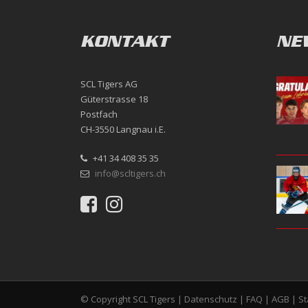
KONTAKT
NE
SCL Tigers AG
Güterstrasse 18
Postfach
CH-3550 Langnau i.E.
+41 34 408 35 35
info@scltigers.ch
© Copyright SCL Tigers |
Datenschutz
|
FAQ
|
AGB
|
S