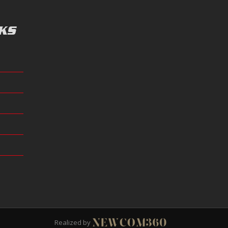
KS
Realized by