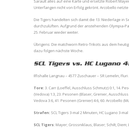
Sarault alles auf eine Karte und ersetzte Robert Maye
Unterfangen nicht von Erfolg gekrönt. Arcobello netzte
Die Tigers handelten sich damit die 13. Niederlage in 
durchzulüften. Aufgrund der anstehenden Olympia-Paus
25. Februar wieder weiter.
Übrigens: Die matchworn Retro-Trikots aus dem heuti
dazu folgen nächste Woche.
SCL Tigers vs. HC Lugano 4
Ilfishalle Langnau – 4577 Zuschauer – SR Lemelin, Fluri
Tore:
3. Carr (Loeffel, Ausschluss Schmutz) 0:1, 14. Peso
(Vedova) 1:3, 23. Pesonen (Blaser, Grenier, Ausschluss V
Vedova 3:6, 41. Pesonen (Grenier) 4:6, 60. Arcobello (Mül
Strafen:
SCL Tigers 3-mal 2 Minuten, HC Lugano 3-mal
SCL Tigers:
Mayer; Grossniklaus, Blaser; Schilt, Diem