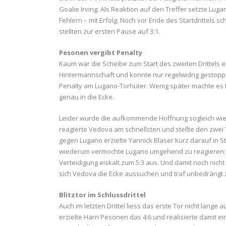
Goalie Irving. Als Reaktion auf den Treffer setzte L
Fehlern – mit Erfolg. Noch vor Ende des Startdrittels s
stellten zur ersten Pause auf 3:1.
Pesonen vergibt Penalty
Kaum war die Scheibe zum Start des zweiten Drittels 
Hintermannschaft und konnte nur regelwidrig gestoppt
Penalty am Lugano-Torhüter. Wenig später machte es 
genau in die Ecke.
Leider wurde die aufkommende Hoffnung sogleich wied
reagierte Vedova am schnellsten und stellte den zwei
gegen Lugano erzielte Yannick Blaser kurz darauf in 
wiederum vermochte Lugano umgehend zu reagieren: Ei
Verteidigung eiskalt zum 5:3 aus. Und damit noch nich
sich Vedova die Ecke aussuchen und traf unbedrängt 
Blitztor im Schlussdrittel
Auch im letzten Drittel liess das erste Tor nicht lange
erzielte Harri Pesonen das 4:6 und realisierte damit e