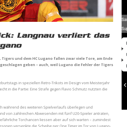
ck: Langnau verliert das
ugano
 Tigers und dem HC Lugano fallen zwar viele Tore, am Ende
geschlagen geben – auch, weil Lugano die Fehler der Tigers
eburtstags in speziellen Retro-Trikots im Design vom Meisterjahr
cht in die Partie: Eine Strafe gegen Flavio Schmutz nutzten die
 auch während des weiteren Spielverlaufs überlegen und
rund von zahlreichen Abwesenden mit fünf U20-Spieler antraten,
 Gefährliche Torchancen liessen aber auf sich warten – zumindest
ri Pesonen versenkte die Scheibe per One Timer im Tor von Lugano-