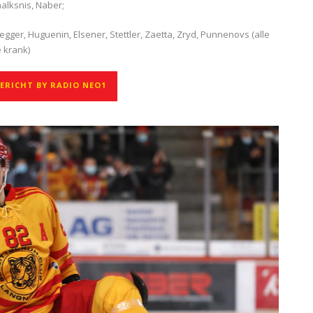
nalksnis, Naber;
gger, Huguenin, Elsener, Stettler, Zaetta, Zryd, Punnenovs (alle
e krank)
RICHT BY RADIO NEO1