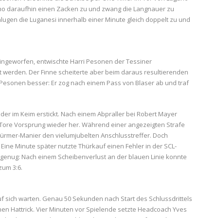
ugano daraufhin einen Zacken zu und zwang die Langnauer zu
chlugen die Luganesi innerhalb einer Minute gleich doppelt zu und
eingeworfen, entwischte Harri Pesonen der Tessiner
 werden. Der Finne scheiterte aber beim daraus resultierenden
Pesonen besser: Er zog nach einem Pass von Blaser ab und traf
er im Keim erstickt. Nach einem Abpraller bei Robert Mayer
 Tore Vorsprung wieder her. Während einer angezeigten Strafe
Stürmer-Manier den vielumjubelten Anschlusstreffer. Doch
ne Minute später nutzte Thürkauf einen Fehler in der SCL-
t genug: Nach einem Scheibenverlust an der blauen Linie konnte
zum 3:6.
 auf sich warten. Genau 50 Sekunden nach Start des Schlussdrittels
inen Hattrick. Vier Minuten vor Spielende setzte Headcoach Yves