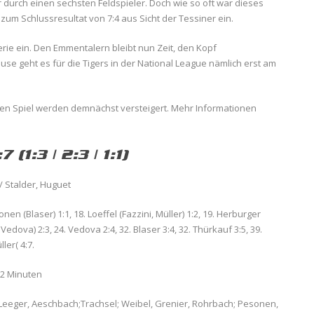
r durch einen sechsten Feldspieler. Doch wie so oft war dieses
 zum Schlussresultat von 7:4 aus Sicht der Tessiner ein.
Serie ein. Den Emmentalern bleibt nun Zeit, den Kopf
e geht es für die Tigers in der National League nämlich erst am
gen Spiel werden demnächst versteigert. Mehr Informationen
:7 (1:3 | 2:3 | 1:1)
 / Stalder, Huguet
nen (Blaser) 1:1, 18. Loeffel (Fazzini, Müller) 1:2, 19. Herburger
edova) 2:3, 24. Vedova 2:4, 32. Blaser 3:4, 32. Thürkauf 3:5, 39.
ler( 4:7.
 2 Minuten
; Leeger, Aeschbach;Trachsel; Weibel, Grenier, Rohrbach; Pesonen,