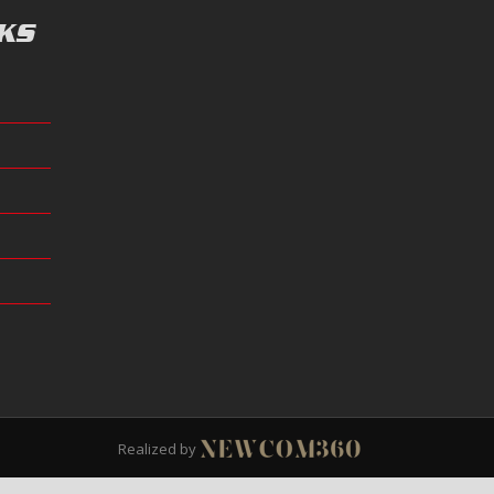
KS
Realized by