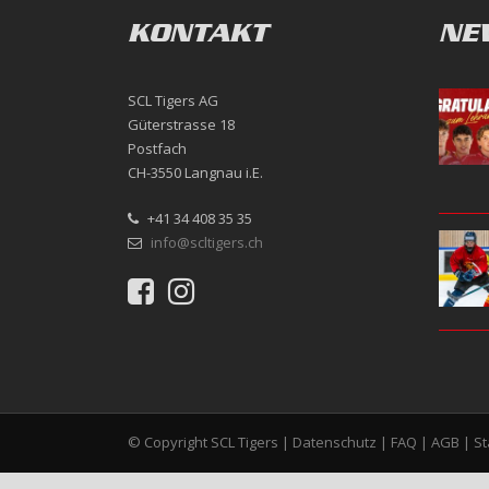
KONTAKT
NE
SCL Tigers AG
Güterstrasse 18
Postfach
CH-3550 Langnau i.E.
+41 34 408 35 35
info@scltigers.ch
© Copyright SCL Tigers |
Datenschutz
|
FAQ
|
AGB
|
S