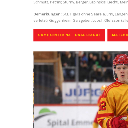
Schmutz, Petrini; Sturny, Berger, Lapinskis; Liechti, Mel
Bemerkungen:
SCL Tigers ohne Saarela, Erni, Langene
verletzt), Guggenheim, Salzgeber, Loosli, Olofsson (all
GAME CENTER NATIONAL LEAGUE
MATCHBE