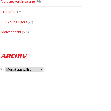
Vertragsverlängerung
(76)
Transfer
(174)
SCL Young Tigers
(72)
Matchbericht
(655)
ARCHIV
hiv