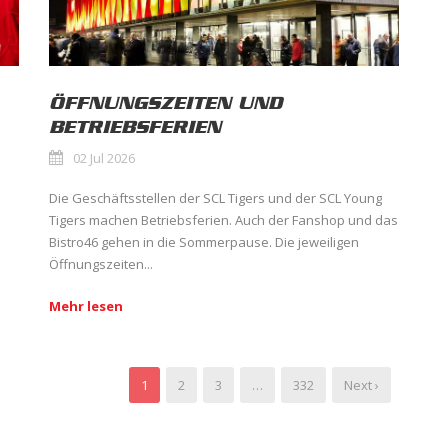
ÖFFNUNGSZEITEN UND
BETRIEBSFERIEN
02 Jul 2026
Die Geschäftsstellen der SCL Tigers und der SCL Young
Tigers machen Betriebsferien. Auch der Fanshop und das
Bistro46 gehen in die Sommerpause. Die jeweiligen
Öffnungszeiten...
Mehr lesen
1
2
3
…
332
Next ›