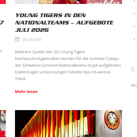
YOUNG TIGERS IN DEN
7
NATIONALTEAMS – AUFGEBOTE
JULI 2026
08 Jul 2026
en
Mehrere Spieler der SCL Young Tigers
Nachwuchsorganisation wurden für die Sommer-Camps
der Schweizer Junioren-Nationalteams im Juli aufgeboten.
Damit tragen unsere jungen Talente das rot-weisse
Trikot...
Arc
Mehr lesen