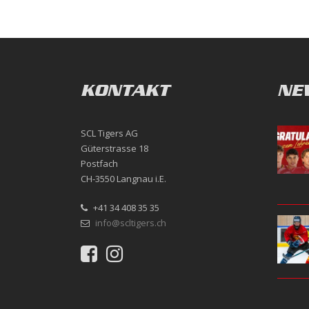
KONTAKT
NE
SCL Tigers AG
Güterstrasse 18
Postfach
CH-3550 Langnau i.E.
+41 34 408 35 35
info@scltigers.ch