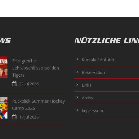
WS
NÜTZLICHE LIN
Kontakt / Anfahrt
Erfolgreiche
Lehrabschlüsse bei den
Reservation
Tigers
22 Jul 2026
Links
Archiv
Rückblick Summer Hockey
Camp 2026
Impressum
17 Jul 2026