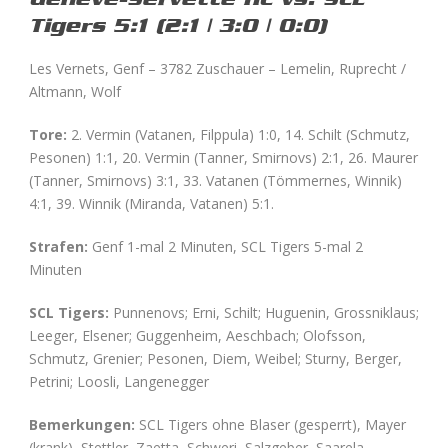
Tigers 5:1 (2:1 | 3:0 | 0:0)
Les Vernets, Genf – 3782 Zuschauer – Lemelin, Ruprecht /
Altmann, Wolf
Tore:
2. Vermin (Vatanen, Filppula) 1:0, 14. Schilt (Schmutz,
Pesonen) 1:1, 20. Vermin (Tanner, Smirnovs) 2:1, 26. Maurer
(Tanner, Smirnovs) 3:1, 33. Vatanen (Tömmernes, Winnik)
4:1, 39. Winnik (Miranda, Vatanen) 5:1.
Strafen:
Genf 1-mal 2 Minuten, SCL Tigers 5-mal 2
Minuten
SCL Tigers:
Punnenovs; Erni, Schilt; Huguenin, Grossniklaus;
Leeger, Elsener; Guggenheim, Aeschbach; Olofsson,
Schmutz, Grenier; Pesonen, Diem, Weibel; Sturny, Berger,
Petrini; Loosli, Langenegger
Bemerkungen:
SCL Tigers ohne Blaser (gesperrt), Mayer
(krank), Stettler, Zaetta, Schweri, Salzgeber, Saarela,