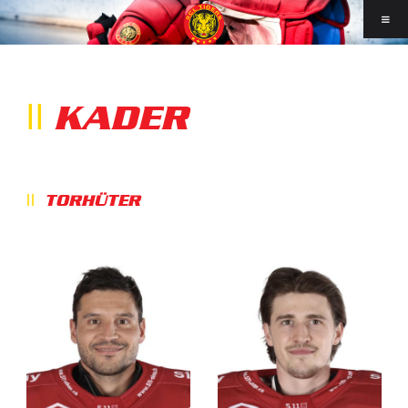
KADER
TORHÜTER
Wie viele andere lieben Online-Casino-Spieler es,
nicht nur in Online-Casinos zu wetten, sondern
auch in der Meisterschaft zwischen Miro Zried,
Michael Rusli und Steve Hirshi. Durch das
Verdienen großer Gewinne mit
online casino
echtgeld
Wetten können es sich die Spieler
leisten, in der nächsten Saison große