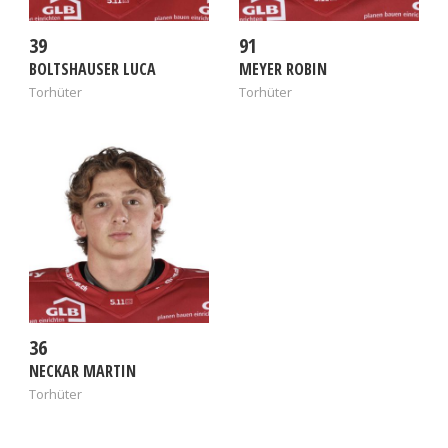
Sportwetten zu tätigen. Während der schwierigen
Zeit des Coronovirus konnten Online-Casino-
39
91
Spieler die Meisterschaft 2019-20 leider nicht
BOLTSHAUSER LUCA
MEYER ROBIN
verfolgen, da eine steile Wende genommen
Torhüter
Torhüter
wurde.
36
NECKAR MARTIN
Torhüter