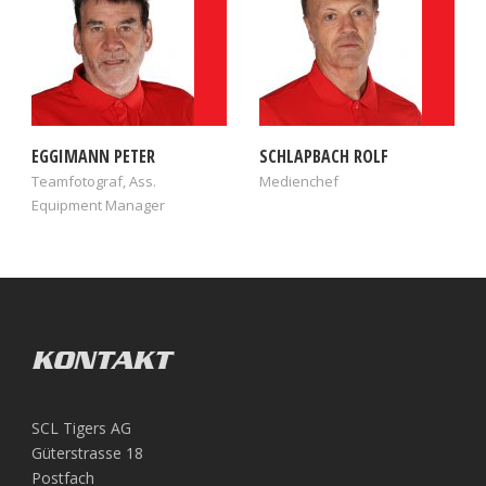
EGGIMANN PETER
SCHLAPBACH ROLF
Teamfotograf, Ass.
Medienchef
Equipment Manager
KONTAKT
SCL Tigers AG
Güterstrasse 18
Postfach