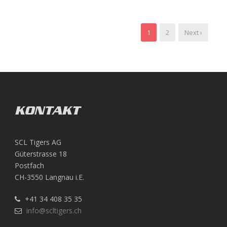
1
2
Next ›
KONTAKT
SCL Tigers AG
Güterstrasse 18
Postfach
CH-3550 Langnau i.E.
+41 34 408 35 35
info@scltigers.ch