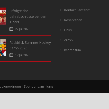
Kontakt / Anfahrt
Erfolgreiche
Lehrabschlüsse bei den
Reservation
Tigers
22 Jul 2026
Links
Archiv
Rückblick Summer Hockey
Camp 2026
Impressum
17 Jul 2026
tadionordnung
|
Spendensammlung