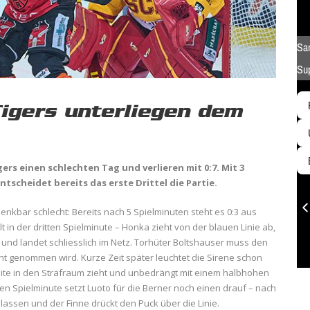
Tigers unterliegen dem
ers einen schlechten Tag und verlieren mit 0:7. Mit 3
tscheidet bereits das erste Drittel die Partie.
 denkbar schlecht: Bereits nach 5 Spielminuten steht es 0:3 aus
lt in der dritten Spielminute – Honka zieht von der blauen Linie ab,
 und landet schliesslich im Netz. Torhüter Boltshauser muss den
ht genommen wird. Kurze Zeit später leuchtet die Sirene schon
 Seite in den Strafraum zieht und unbedrängt mit einem halbhohen
ten Spielminute setzt Luoto für die Berner noch einen drauf – nach
assen und der Finne drückt den Puck über die Linie.