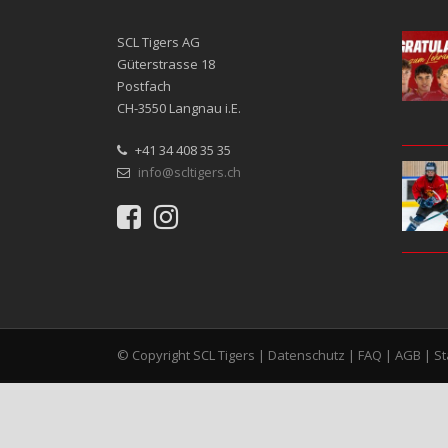
SCL Tigers AG
Güterstrasse 18
Postfach
CH-3550 Langnau i.E.
+41 34 408 35 35
info@scltigers.ch
© Copyright SCL Tigers |
Datenschutz
|
FAQ
|
AGB
|
S