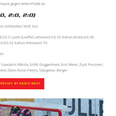
 Hause gegen Ambri-Piottà an.
0, 2:0, 2:0)
n, Kohlmüller; Wolf, Duc
 2:0, 5. Luoto (Loeffel, Lehmann) 3:0, 33. Kahun (Kreis) 4:0, 40.
) 6:0, 53. Kahun (Henauer) 7:0.
fen
 Saarijärvi; Riikola, Schilt; Guggenheim, Erni; Meier, Zryd; Pesonen,
bel, Diem, Rossi; Petrini, Salzgeber, Berger
ERICHT BY RADIO NEO1