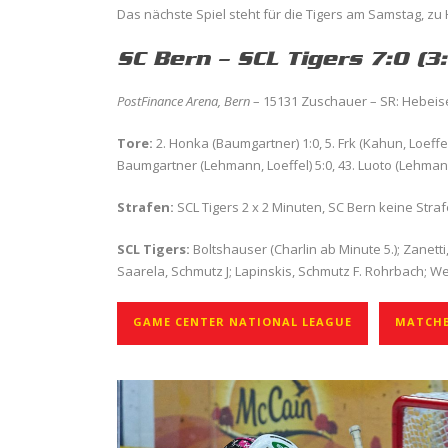
Das nächste Spiel steht für die Tigers am Samstag, zu
SC Bern – SCL Tigers 7:0 (3:
PostFinance Arena, Bern
– 15131 Zuschauer – SR: Hebeise
Tore:
2. Honka (Baumgartner) 1:0, 5. Frk (Kahun, Loeffel)
Baumgartner (Lehmann, Loeffel) 5:0, 43. Luoto (Lehmann
Strafen:
SCL Tigers 2 x 2 Minuten, SC Bern keine Stra
SCL Tigers:
Boltshauser (Charlin ab Minute 5.); Zanetti,
Saarela, Schmutz J; Lapinskis, Schmutz F. Rohrbach; Wei
GAME CENTER NATIONAL LEAGUE
MATCHB