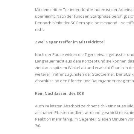
Mit dem dritten Tor innert fünf Minuten ist der Arbei
übernimmt. Nach der furiosen Startphase beruhigt sic
Dennoch bleibt der SC Bern spielbestimmend – so trifft 
nicht.
Zwei Gegentreffer im Mitteldrittel
Nach der Pause wirken die Tigers etwas gefasster und 
Langnauer nicht aus dem Konzept und sie können das G
zieht aus spitzem Winkel ab und erwischt Charlin in der
weiterer Treffer zugunsten der Stadtberner. Der SCB k
Abschluss an den Pfosten und Baumgartner reagiert a
Kein Nachlassen des SCB
Auch im letzten Abschnitt zeichnet sich kein neues Bild
am nahen Pfosten bedient wird und geschickt einschiebt
Reaktion mehr fähig, im Gegenteil: Sieben Minuten vor
7:0.