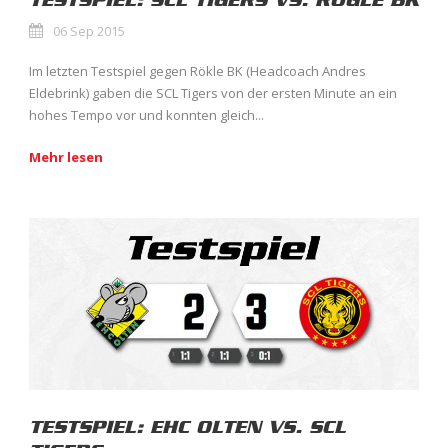
TESTSPIEL: SCL TIGERS VS. RÖGLE BK
06 Sep 2015
Im letzten Testspiel gegen Rökle BK (Headcoach Andres
Eldebrink) gaben die SCL Tigers von der ersten Minute an ein
hohes Tempo vor und konnten gleich...
Mehr lesen
TESTSPIEL: EHC OLTEN VS. SCL