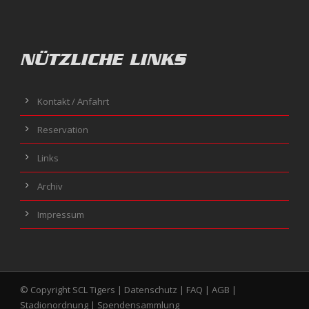
NÜTZLICHE LINKS
Kontakt / Anfahrt
Reservation
Links
Archiv
Impressum
© Copyright SCL Tigers |
Datenschutz
|
FAQ
|
AGB
|
Stadionordnung
|
Spendensammlung