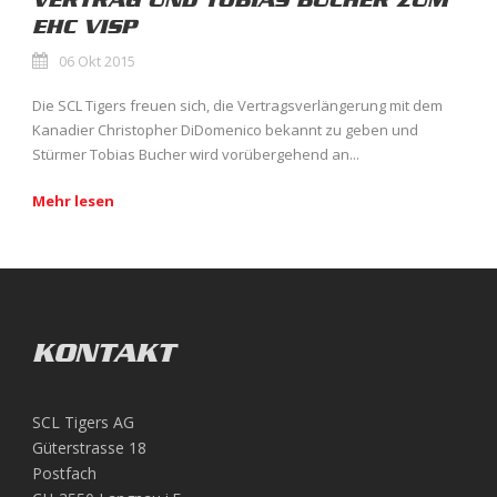
VERTRAG UND TOBIAS BUCHER ZUM
EHC VISP
06 Okt 2015
Die SCL Tigers freuen sich, die Vertragsverlängerung mit dem
Kanadier Christopher DiDomenico bekannt zu geben und
Stürmer Tobias Bucher wird vorübergehend an...
Mehr lesen
KONTAKT
SCL Tigers AG
Güterstrasse 18
Postfach