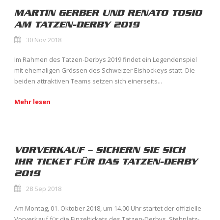
MARTIN GERBER UND RENATO TOSIO
AM TATZEN-DERBY 2019
30 Nov 2018
Im Rahmen des Tatzen-Derbys 2019 findet ein Legendenspiel
mit ehemaligen Grössen des Schweizer Eishockeys statt. Die
beiden attraktiven Teams setzen sich einerseits...
Mehr lesen
VORVERKAUF – SICHERN SIE SICH
IHR TICKET FÜR DAS TATZEN-DERBY
2019
28 Sep 2018
Am Montag, 01. Oktober 2018, um 14.00 Uhr startet der offizielle
Vorverkauf für die Einzeltickets des Tatzen-Derbys. Stehplatz-