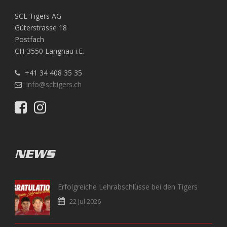
SCL Tigers AG
Güterstrasse 18
Postfach
CH-3550 Langnau i.E.
+41 34 408 35 35
info@scltigers.ch
NEWS
Erfolgreiche Lehrabschlüsse bei den Tigers
22 Jul 2026