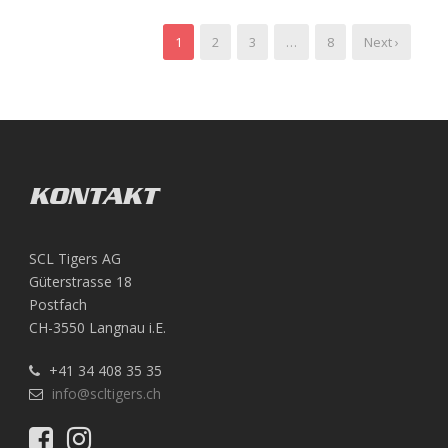
1
2
3
…
8
Next ›
KONTAKT
SCL Tigers AG
Güterstrasse 18
Postfach
CH-3550 Langnau i.E.
+41 34 408 35 35
info@scltigers.ch