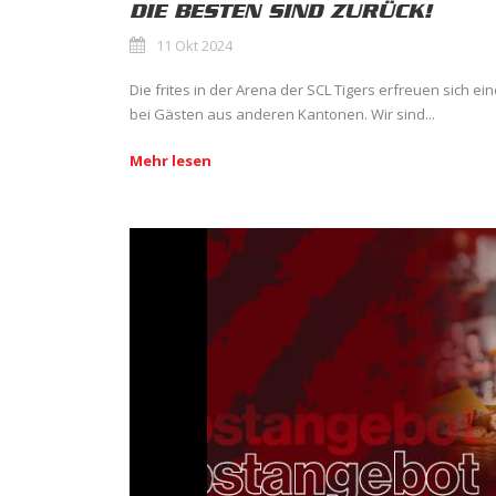
DIE BESTEN SIND ZURÜCK!
11 Okt 2024
Die frites in der Arena der SCL Tigers erfreuen sich ei
bei Gästen aus anderen Kantonen. Wir sind...
Mehr lesen