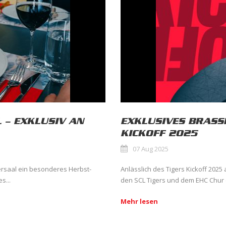
 – EXKLUSIV AN
EXKLUSIVES BRASS
KICKOFF 2025
07 Aug 2025
ersaal ein besonderes Herbst-
Anlässlich des Tigers Kickoff 2025
s...
den SCL Tigers und dem EHC Chur (
Mehr lesen