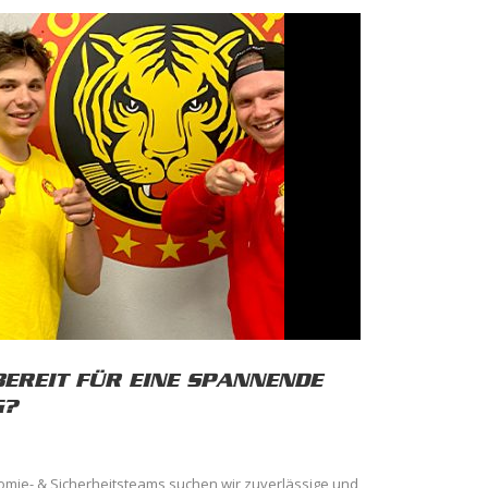
BEREIT FÜR EINE SPANNENDE
G?
mie- & Sicherheitsteams suchen wir zuverlässige und