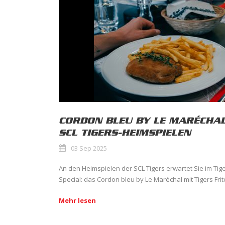
CORDON BLEU BY LE MARÉCHAL
SCL TIGERS-HEIMSPIELEN
03 Sep 2025
An den Heimspielen der SCL Tigers erwartet Sie im Tig
Special: das Cordon bleu by Le Maréchal mit Tigers Frite
Mehr lesen