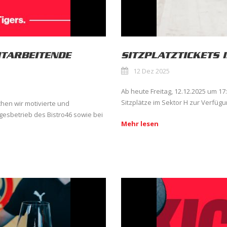
TARBEITENDE
SITZPLATZTICKETS
12 Dez 2025
Ab heute Freitag, 12.12.2025 um 17
Sitzplätze im Sektor H zur Verfüg
hen wir motivierte und
agesbetrieb des Bistro46 sowie bei
Mehr lesen