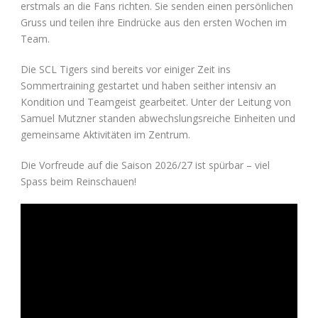
erstmals an die Fans richten. Sie senden einen persönlichen
Gruss und teilen ihre Eindrücke aus den ersten Wochen im
Team.
Die SCL Tigers sind bereits vor einiger Zeit ins
Sommertraining gestartet und haben seither intensiv an
Kondition und Teamgeist gearbeitet. Unter der Leitung von
Samuel Mutzner standen abwechslungsreiche Einheiten und
gemeinsame Aktivitäten im Zentrum.
Die Vorfreude auf die Saison 2026/27 ist spürbar – viel
Spass beim Reinschauen!