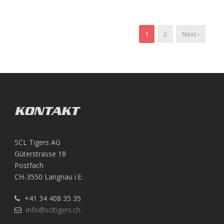
1
2
Next ›
KONTAKT
SCL Tigers AG
Güterstrasse 18
Postfach
CH-3550 Langnau i.E.
+41 34 408 35 35
info@scltigers.ch