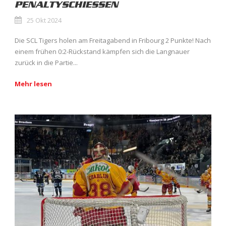
PENALTYSCHIESSEN
25 Okt 2024
Die SCL Tigers holen am Freitagabend in Fribourg 2 Punkte! Nach
einem frühen 0:2-Rückstand kämpfen sich die Langnauer
zurück in die Partie...
Mehr lesen