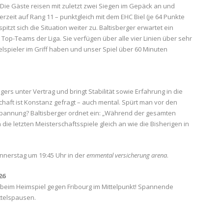
 Die Gäste reisen mit zuletzt zwei Siegen im Gepäck an und
erzeit auf Rang 11 – punktgleich mit dem EHC Biel (je 64 Punkte
pitzt sich die Situation weiter zu. Baltisberger erwartet ein
n Top-Teams der Liga. Sie verfügen über alle vier Linien über sehr
sselspieler im Griff haben und unser Spiel über 60 Minuten
igers unter Vertrag und bringt Stabilität sowie Erfahrung in die
haft ist Konstanz gefragt – auch mental. Spürt man vor den
nspannung? Baltisberger ordnet ein: „Während der gesamten
 die letzten Meisterschaftsspiele gleich an wie die Bisherigen in
nnerstag um 19:45 Uhr in der
emmental versicherung arena
.
26
t beim Heimspiel gegen Fribourg im Mittelpunkt! Spannende
ittelspausen.