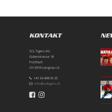
KONTAKT
NE
SCL Tigers AG
Güterstrasse 18
Postfach
CH-3550 Langnau i.E.
+41 34 408 35 35
info@scltigers.ch