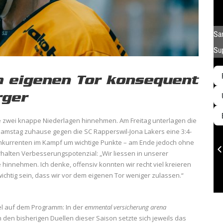
 eigenen Tor konsequent
rger
zwei knappe Niederlagen hinnehmen. Am Freitag unterlagen die
Samstag zuhause gegen die SC Rapperswil-Jona Lakers eine 3:4-
Konkurrenten im Kampf um wichtige Punkte – am Ende jedoch ohne
erhalten Verbesserungspotenzial: „Wir liessen in unserer
hinnehmen. Ich denke, offensiv konnten wir recht viel kreieren
ichtig sein, dass wir vor dem eigenen Tor weniger zulassen.“
el auf dem Programm: In der
emmental versicherung arena
 den bisherigen Duellen dieser Saison setzte sich jeweils das