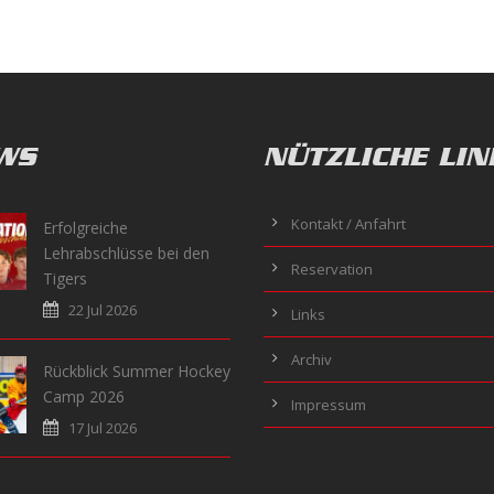
WS
NÜTZLICHE LIN
Kontakt / Anfahrt
Erfolgreiche
Lehrabschlüsse bei den
Reservation
Tigers
22 Jul 2026
Links
Archiv
Rückblick Summer Hockey
Camp 2026
Impressum
17 Jul 2026