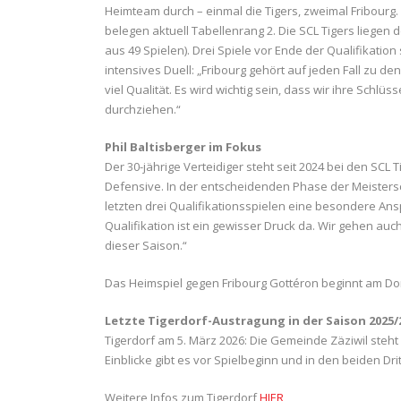
Heimteam durch – einmal die Tigers, zweimal Fribourg.
belegen aktuell Tabellenrang 2. Die SCL Tigers liegen d
aus 49 Spielen). Drei Spiele vor Ende der Qualifikation s
intensives Duell: „Fribourg gehört auf jeden Fall zu de
viel Qualität. Es wird wichtig sein, dass wir ihre Schlü
durchziehen.“
Phil Baltisberger im Fokus
Der 30-jährige Verteidiger steht seit 2024 bei den SCL T
Defensive. In der entscheidenden Phase der Meistersc
letzten drei Qualifikationsspielen eine besondere A
Qualifikation ist ein gewisser Druck da. Wir gehen auch
dieser Saison.“
Das Heimspiel gegen Fribourg Gottéron beginnt am Do
Letzte Tigerdorf-Austragung in der Saison 2025/
Tigerdorf am 5. März 2026: Die Gemeinde Zäziwil steh
Einblicke gibt es vor Spielbeginn und in den beiden Dr
Weitere Infos zum Tigerdorf
HIER