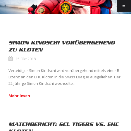
SIMON KINDSCHI VORÜBERGEHEND
ZU KLOTEN
15 Okt 2018
Verteidiger Simon Kindschi wird vorübergehend mittels einer B-
Lizenz an den EHC Kloten in die Swiss League ausgeliehen. Der
22-jährige Simon Kindschi wechselte...
Mehr lesen
MATCHBERICHT: SCL TIGERS VS. EHC