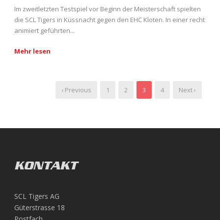
Im zweitletzten Testspiel vor Beginn der Meisterschaft spielten
die SCL Tigers in Küssnacht gegen den EHC Kloten. In einer recht
animiert geführten...
Mehr lesen
‹ Previous
1
2
3
4
Next ›
KONTAKT
SCL Tigers AG
Güterstrasse 18
Postfach