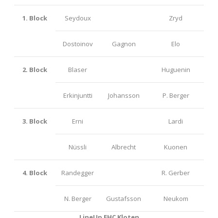
1. Block
Seydoux
Zryd
Dostoinov
Gagnon
Elo
2. Block
Blaser
Huguenin
Erkinjuntti
Johansson
P. Berger
3. Block
Erni
Lardi
Nüssli
Albrecht
Kuonen
4. Block
Randegger
R. Gerber
N. Berger
Gustafsson
Neukom
LineUp EHC Kloten