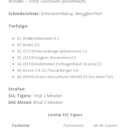
Ilfishalle – 6’000 Zuschauer (ausverkauft)
Schiedsrichter:
Eichmann/Massy, Abegglen/Fluri
Torfolge:
01. (0:48) Hollenstein 0:1.
07. Bader 0:2.
32. (31:51) Pascal Berger (Johansson) 1:2.
33. (32:53) Gagnon (Dostoinov) 2:2.
34. (33:50) Hollenstein (Schlagenhauf, Grassi) 2:3.
39. Bozon 2:4. 52. Pascal Berger 3:4.
60. (59:01) Grassi (Ausschluss Obrist!) 3:5 (ins leere Tor).
Strafen:
SCL Tigers:
1mal 2 Minuten
EHC Kloten:
8mal 2 Minuten
LineUp SCL Tigers
Torhüter
Punnenovs
ab 40. Ciaccio