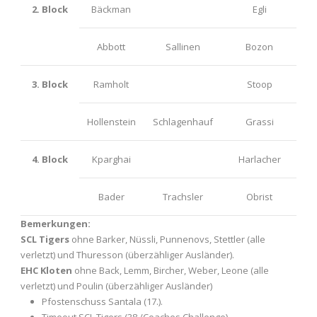
2. Block
Bäckman
Egli
Abbott
Sallinen
Bozon
3. Block
Ramholt
Stoop
Hollenstein
Schlagenhauf
Grassi
4. Block
Kparghai
Harlacher
Bader
Trachsler
Obrist
Bemerkungen:
SCL Tigers
ohne Barker, Nüssli, Punnenovs, Stettler (alle
verletzt) und Thuresson (überzähliger Ausländer).
EHC Kloten
ohne Back, Lemm, Bircher, Weber, Leone (alle
verletzt) und Poulin (überzähliger Ausländer)
Pfostenschuss Santala (17.).