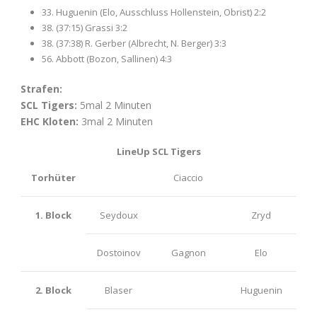
33. Huguenin (Elo, Ausschluss Hollenstein, Obrist) 2:2
38. (37:15) Grassi 3:2
38. (37:38) R. Gerber (Albrecht, N. Berger) 3:3
56. Abbott (Bozon, Sallinen) 4:3
Strafen:
SCL Tigers:
5mal 2 Minuten
EHC Kloten:
3mal 2 Minuten
LineUp SCL Tigers
Torhüter
Ciaccio
1. Block
Seydoux
Zryd
Dostoinov
Gagnon
Elo
2. Block
Blaser
Huguenin