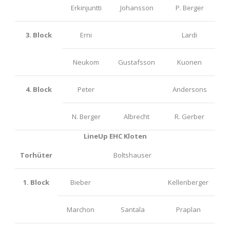
Erkinjuntti
Johansson
P. Berger
3. Block
Erni
Lardi
Neukom
Gustafsson
Kuonen
4. Block
Peter
Andersons
N. Berger
Albrecht
R. Gerber
LineUp EHC Kloten
Torhüter
Boltshauser
1. Block
Bieber
Kellenberger
Marchon
Santala
Praplan