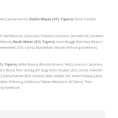
Huet (Lausanne HC),
Robin Meyer (SCL Tigers)
, Kevin Pasche
(EHC Biel-Bienne), Giancarlo Chanton (Genève-Servette HC), Rodwin
ottéron),
Noah Meier (SCL Tigers)
, Leon Muggli (Hershey Bears /
Schwendeler (ZSC Lions), Maximilian Streule (Fribourg-Gottéron),
CL Tigers)
, Attilio Biasca (Boston Bruins / NHL) Lorenzo Canonica
(SC Bern), Rico Gredig (EV Zug), Kimo Gruber (ZSC Lions), Valentin
, Rafael Meier (EHC Kloten), Miles Müller (HC Ambrì-Piotta), Julian
Reber (Fribourg-Gottéron), Fabian Ritzmann (SC Bern), Théo
urg-Gottéron)