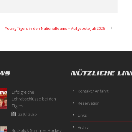
Young Tigers in den Nationalteams – Aufgebote Juli 2026
WS
NÜTZLICHE LIN
Kontakt / Anfahrt
Erfolgreiche
Lehrabschlüsse bei den
Reservation
Tigers
22 Jul 2026
Links
Archiv
Rückblick Summer Hockey