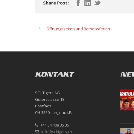
Share Post:
Öffnungszeiten und Betriebsferien
KONTAKT
NE
SCL Tigers AG
Güterstrasse 18
Postfach
CH-3550 Langnau i.E.
+41 34 408 35 35
info@scltigers.ch