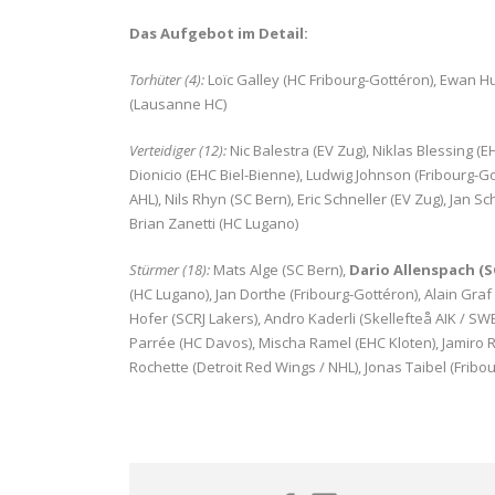
Das Aufgebot im Detail:
Torhüter (4):
Loïc Galley (HC Fribourg-Gottéron), Ewan 
(Lausanne HC)
Verteidiger (12):
Nic Balestra (EV Zug), Niklas Blessing 
Dionicio (EHC Biel-Bienne), Ludwig Johnson (Fribourg-G
AHL), Nils Rhyn (SC Bern), Eric Schneller (EV Zug), Jan 
Brian Zanetti (HC Lugano)
Stürmer (18):
Mats Alge (SC Bern),
Dario Allenspach (S
(HC Lugano), Jan Dorthe (Fribourg-Gottéron), Alain Graf 
Hofer (SCRJ Lakers), Andro Kaderli (Skellefteå AIK / SWE)
Parrée (HC Davos), Mischa Ramel (EHC Kloten), Jamiro 
Rochette (Detroit Red Wings / NHL), Jonas Taibel (Fribo