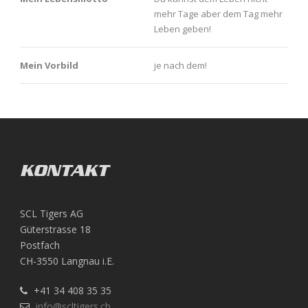
mehr Tage aber dem Tag mehr
Leben geben!
Mein Vorbild
​je nach dem!
KONTAKT
SCL Tigers AG
Güterstrasse 18
Postfach
CH-3550 Langnau i.E.
+41 34 408 35 35
info@scltigers.ch