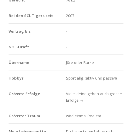
Bei den SCL Tigers seit
2007
Vertrag bis
-
NHL-Draft
-
Übername
​Jüre oder Burke
Hobbys
Sport allg. (aktiv und passiv!)
Grösste Erfolge
​Viele kleine geben auch grosse
Erfolge ;-)
Grösster Traum
wird einmal Realität
Mein Lebensmotto
Du kannst dem Leben nicht