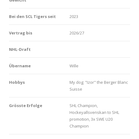
Bei den SCL Tigers seit
2023
Vertrag bis
2026/27
NHL-Draft
Übername
Wille
Hobbys
My dog; "Izor" the Berger Blanc
Suisse
Grösste Erfolge
SHL Champion,
Hockeyallsvenskan to SHL
promotion, 3x SWE U20
Champion