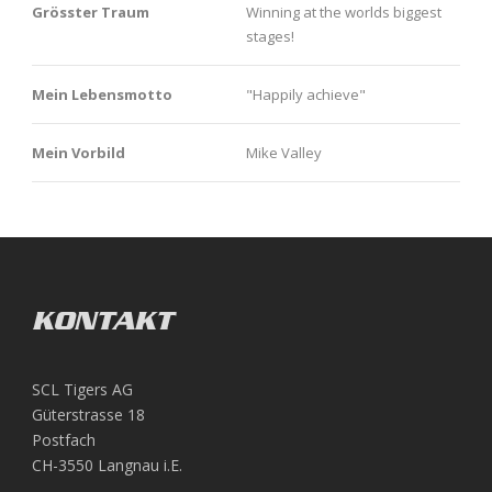
Grösster Traum
Winning at the worlds biggest
stages!
Mein Lebensmotto
"Happily achieve"
Mein Vorbild
Mike Valley
KONTAKT
SCL Tigers AG
Güterstrasse 18
Postfach
CH-3550 Langnau i.E.