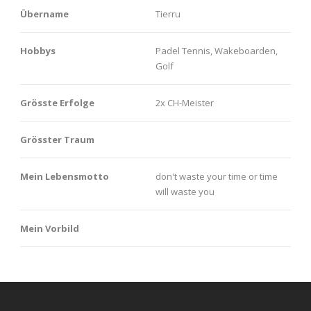
Übername
Tierru
Hobbys
Padel Tennis, Wakeboarden,
Golf
Grösste Erfolge
2x CH-Meister
Grösster Traum
Mein Lebensmotto
don't waste your time or time
will waste you
Mein Vorbild