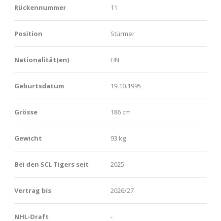
Rückennummer
11
Position
Stürmer
Nationalität(en)
FIN
Geburtsdatum
19.10.1995
Grösse
186 cm
Gewicht
93 kg
Bei den SCL Tigers seit
2025
Vertrag bis
2026/27
NHL-Draft
-