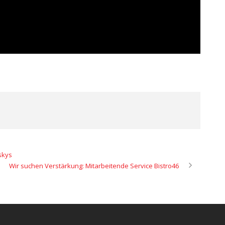
skys
Wir suchen Verstärkung: Mitarbeitende Service Bistro46