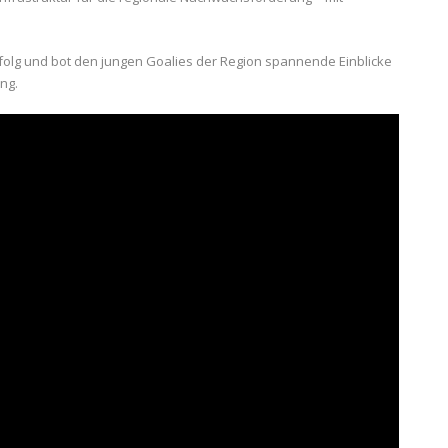
Erfolg und bot den jungen Goalies der Region spannende Einblicke
ng.