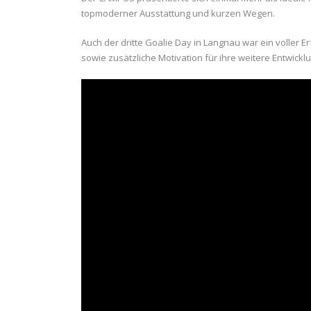
topmoderner Ausstattung und kurzen Wegen.
Auch der dritte Goalie Day in Langnau war ein voller 
sowie zusätzliche Motivation für ihre weitere Entwicklu