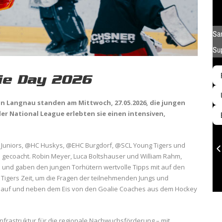
ie Day 2026
in Langnau standen am Mittwoch, 27.05.2026, die jungen
er National League erlebten sie einen intensiven,
 Juniors, @HC Huskys, @EHC Burgdorf, @SCL Young Tigers und
gecoacht. Robin Meyer, Luca Boltshauser und William Rahm,
z und gaben den jungen Torhütern wertvolle Tipps mit auf den
Tigers Zeit, um die Fragen der teilnehmenden Jungs und
w auf und neben dem Eis von den Goalie Coaches aus dem Hockey
nfrastruktur für die regionale Nachwuchsförderung – mit