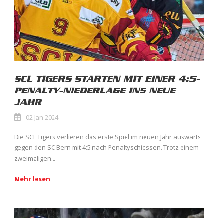
SCL TIGERS STARTEN MIT EINER 4:5-
PENALTY-NIEDERLAGE INS NEUE
JAHR
02 Jan 2024
Die SCL Tigers verlieren das erste Spiel im neuen Jahr auswärts
gegen den SC Bern mit 4:5 nach Penaltyschiessen. Trotz einem
zweimaligen...
Mehr lesen