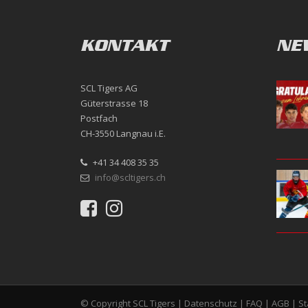
KONTAKT
NE
SCL Tigers AG
Güterstrasse 18
Postfach
CH-3550 Langnau i.E.
+41 34 408 35 35
info@scltigers.ch
© Copyright SCL Tigers |
Datenschutz
|
FAQ
|
AGB
|
S