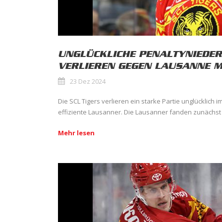
UNGLÜCKLICHE PENALTYNIEDER
VERLIEREN GEGEN LAUSANNE M
23 Dez 2024
Die SCL Tigers verlieren ein starke Partie unglücklich 
effiziente Lausanner. Die Lausanner fanden zunächst k
Mehr lesen