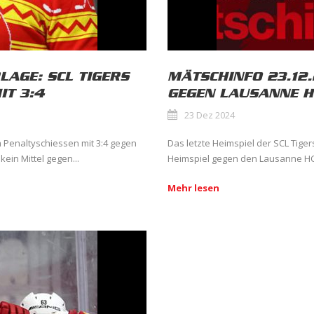
LAGE: SCL TIGERS
MÄTSCHINFO 23.12.
IT 3:4
GEGEN LAUSANNE 
23 Dez 2024
im Penaltyschiessen mit 3:4 gegen
Das letzte Heimspiel der SCL Tiger
ein Mittel gegen...
Heimspiel gegen den Lausanne HC s
Mehr lesen