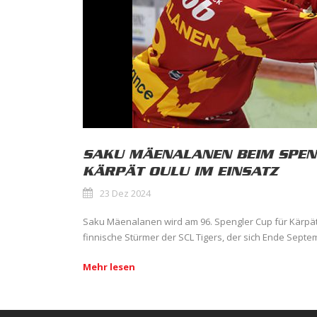
SAKU MÄENALANEN BEIM SPEN
KÄRPÄT OULU IM EINSATZ
23 Dez 2024
Saku Mäenalanen wird am 96. Spengler Cup für Kärpät 
finnische Stürmer der SCL Tigers, der sich Ende Septem
Mehr lesen