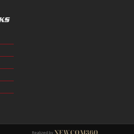
KS
Realized by