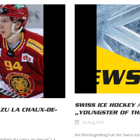
SWISS ICE HOCKEY 
 ZU LA CHAUX-DE-
„YOUNGSTER OF TH
24 Aug 2021
Am Montagmittag hat die Swiss Ice
 mittels B-Lizenz an den HC La