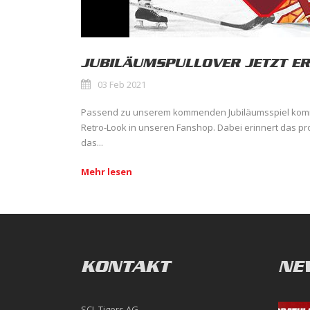
JUBILÄUMSPULLOVER JETZT ER
03 Feb 2021
Passend zu unserem kommenden Jubiläumsspiel kommt
Retro-Look in unseren Fanshop. Dabei erinnert das pr
das...
Mehr lesen
KONTAKT
NE
SCL Tigers AG