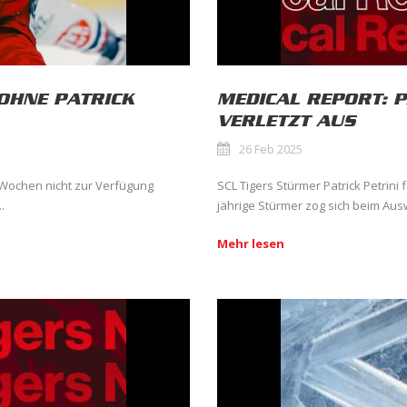
OHNE PATRICK
MEDICAL REPORT: P
VERLETZT AUS
26 Feb 2025
 Wochen nicht zur Verfügung
SCL Tigers Stürmer Patrick Petrini f
.
jährige Stürmer zog sich beim Ausw
Mehr lesen