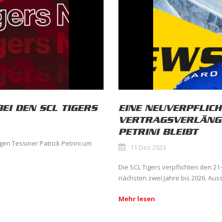
BEI DEN SCL TIGERS
EINE NEUVERPFLICH
VERTRAGSVERLÄNG
PETRINI BLEIBT
gen Tessiner Patrick Petrini um
11 Dez 2023
Die SCL Tigers verpflichten den 21
nächsten zwei Jahre bis 2026. Aus
Mehr lesen