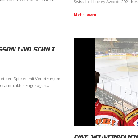
Swiss Ice Hockey Awards 2021 her
Mehr lesen
SSON UND SCHILT
letzten Spielen mit Verletzungen
erarmfraktur zugezogen...
EINE NEUVERPFLIC