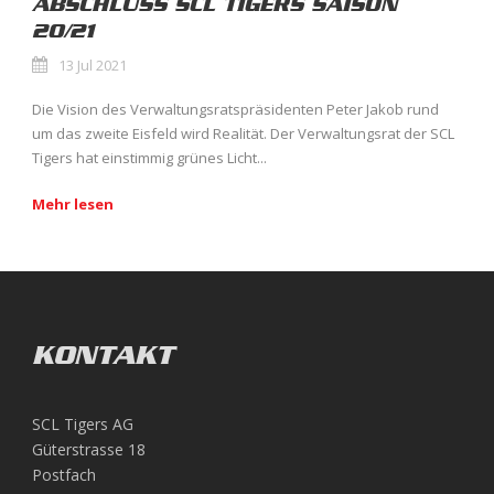
ABSCHLUSS SCL TIGERS SAISON
20/21
13 Jul 2021
Die Vision des Verwaltungsratspräsidenten Peter Jakob rund
um das zweite Eisfeld wird Realität. Der Verwaltungsrat der SCL
Tigers hat einstimmig grünes Licht...
Mehr lesen
KONTAKT
SCL Tigers AG
Güterstrasse 18
Postfach