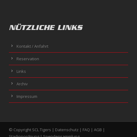
NÜTZLICHE LINKS
Kontakt / Anfahrt
Reservation
Links
Archiv
Impressum
© Copyright SCL Tigers |
Datenschutz
|
FAQ
|
AGB
|
Stadionordnung
|
Spendensammlung