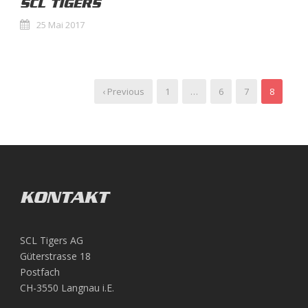
SCL TIGERS
25 Mai 2017
‹ Previous
1
…
6
7
8
KONTAKT
SCL Tigers AG
Güterstrasse 18
Postfach
CH-3550 Langnau i.E.