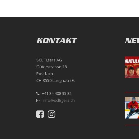
KONTAKT
NE
SCL Tigers AG
Güterstrasse 18
Postfach
CH-3550 Langnau i.E.
+41 34 408 35 35
info@scltigers.ch