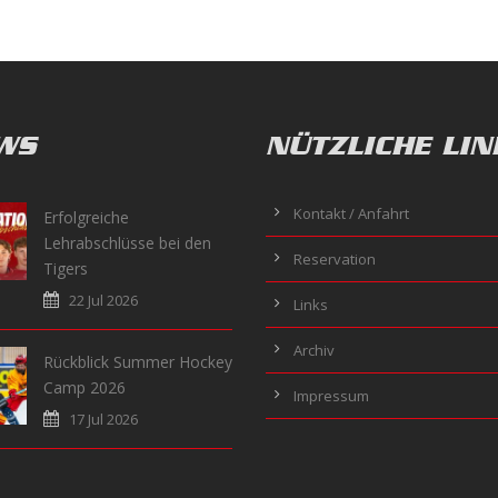
WS
NÜTZLICHE LIN
Kontakt / Anfahrt
Erfolgreiche
Lehrabschlüsse bei den
Reservation
Tigers
22 Jul 2026
Links
Archiv
Rückblick Summer Hockey
Camp 2026
Impressum
17 Jul 2026