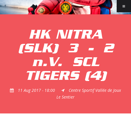
HK NITRA
(SLK)
3
-
2
n.V.
SCL
TIGERS (4)
11 Aug 2017 - 18:00
Centre Sportif Vallée de Joux
Le Sentier