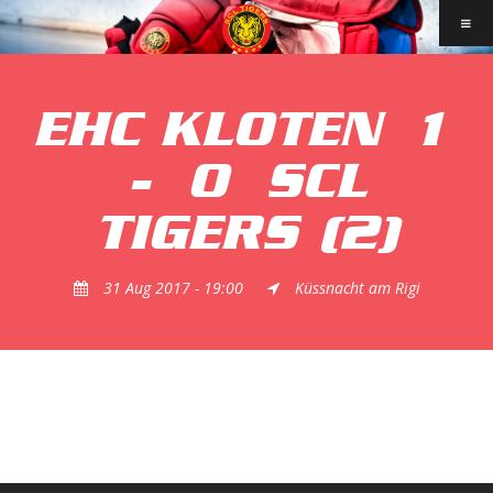
EHC KLOTEN
1
-
0
SCL
TIGERS (2)
31 Aug 2017 - 19:00
Küssnacht am Rigi