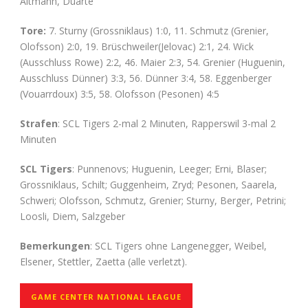
Altmann, Duarte
Tore:
7. Sturny (Grossniklaus) 1:0, 11. Schmutz (Grenier,
Olofsson) 2:0, 19. Brüschweiler(Jelovac) 2:1, 24. Wick
(Ausschluss Rowe) 2:2, 46. Maier 2:3, 54. Grenier (Huguenin,
Ausschluss Dünner) 3:3, 56. Dünner 3:4, 58. Eggenberger
(Vouarrdoux) 3:5, 58. Olofsson (Pesonen) 4:5
Strafen
: SCL Tigers 2-mal 2 Minuten, Rapperswil 3-mal 2
Minuten
SCL Tigers
: Punnenovs; Huguenin, Leeger; Erni, Blaser;
Grossniklaus, Schilt; Guggenheim, Zryd; Pesonen, Saarela,
Schweri; Olofsson, Schmutz, Grenier; Sturny, Berger, Petrini;
Loosli, Diem, Salzgeber
Bemerkungen
: SCL Tigers ohne Langenegger, Weibel,
Elsener, Stettler, Zaetta (alle verletzt).
GAME CENTER NATIONAL LEAGUE