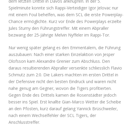
dem letzten Drittel in Davos anknüpfen. In der 5.
Spielminute konnte sich Rappi-Verteidiger Igor Jelovac nur
mit einem Foul behelfen, was dem SCL die erste Powerplay-
Chance ermöglichte. Kurz vor Ende des Powerplays erzielte
Jules Sturny den Führungstreffer. Mit einem Abpraller
bezwang der 25-Jährige Melvin Nyffeler im Rappi-Tor.
Nur wenig später gelang es den Emmentalern, die Führung
auszubauen: Nach einer starken Einzelaktion von Jesper
Olofsson kam Alexandre Grenier zum Abschluss. Den
daraus resultierenden Abpraller versenkte schliesslich Flavio
Schmutz zum 2:0. Die Lakers machten im ersten Drittel in
der Defensive nicht den besten Eindruck und waren nicht
nahe genug am Gegner, wovon die Tigers profitierten.
Gegen Ende des Drittels kamen die Rosenstädter jedoch
besser ins Spiel. Erst knallte Gian-Marco Wetter die Scheibe
an den Pfosten, kurz darauf gelang Yannick Brüschweiler,
nach einem Wechselfehler der SCL Tigers, der
Anschlusstreffer.