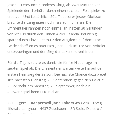
Jason O’Leary nichts anderes übrig, als zwei Minuten vor
Spielende den Torhüter durch einen sechsten Feldspieler zu
ersetzen. Und tatsächlich: SCL-Topscorer Jesper Olofsson
brachte die Langnauer nochmals auf 4:5 heran. Die
Emmentaler rannten noch einmal an, hatten 30 Sekunden
vor Schluss durch den Finnen Aleksi Saarela und wenig
später durch Flavio Schmutz den Ausgleich auf dem Stock.
Beide schafften es aber nicht, den Puck im Tor von Nyffeler
unterzubringen und den Sieg der Lakers zu verhindern.
Für die Tigers setzte es damit die fünfte Niederlage im
siebten Spiel ab. Die Emmentaler warten weiterhin auf den
ersten Heimsieg der Saison. Die nächste Chance dazu bietet
sich nächsten Dienstag, 28. September, gegen den EV Zug.
Zuvor steht am Samstag, 25. September, noch ein
Auswärtsspiel beim EHC Biel an.
SCL Tigers – Rapperswil-Jona Lakers 4:5 (2:1/0:1/2:3)
Ilfishalle Langnau – 4437 Zuschauer – SR Stolc, Dipietro /