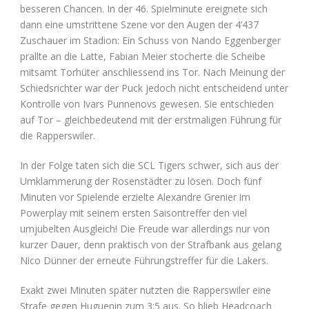
besseren Chancen. In der 46. Spielminute ereignete sich
dann eine umstrittene Szene vor den Augen der 4’437
Zuschauer im Stadion: Ein Schuss von Nando Eggenberger
prallte an die Latte, Fabian Meier stocherte die Scheibe
mitsamt Torhüter anschliessend ins Tor. Nach Meinung der
Schiedsrichter war der Puck jedoch nicht entscheidend unter
Kontrolle von Ivars Punnenovs gewesen. Sie entschieden
auf Tor – gleichbedeutend mit der erstmaligen Führung für
die Rapperswiler.
In der Folge taten sich die SCL Tigers schwer, sich aus der
Umklammerung der Rosenstädter zu lösen. Doch fünf
Minuten vor Spielende erzielte Alexandre Grenier im
Powerplay mit seinem ersten Saisontreffer den viel
umjubelten Ausgleich! Die Freude war allerdings nur von
kurzer Dauer, denn praktisch von der Strafbank aus gelang
Nico Dünner der erneute Führungstreffer für die Lakers.
Exakt zwei Minuten später nutzten die Rapperswiler eine
Strafe gegen Huguenin zum 3:5 aus. So blieb Headcoach