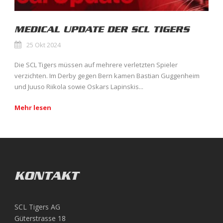
MEDICAL UPDATE DER SCL TIGERS
25 Okt 2024
Die SCL Tigers müssen auf mehrere verletzten Spieler
verzichten. Im Derby gegen Bern kamen Bastian Guggenheim
und Juuso Riikola sowie Oskars Lapinskis...
Mehr lesen
KONTAKT
SCL Tigers AG
Güterstrasse 18