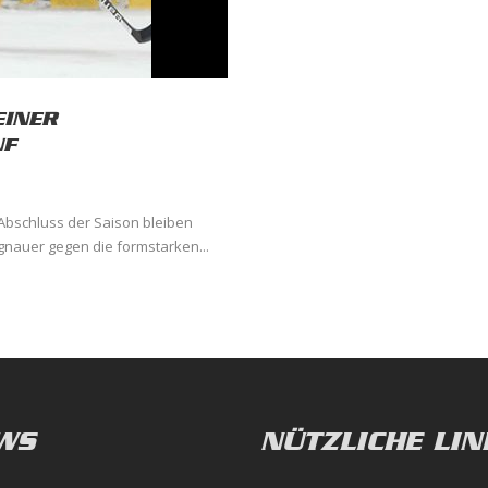
EINER
NF
 Abschluss der Saison bleiben
gnauer gegen die formstarken...
WS
NÜTZLICHE LIN