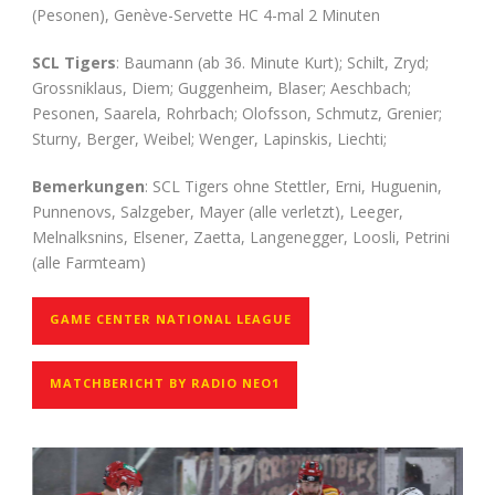
(Pesonen), Genève-Servette HC 4-mal 2 Minuten
SCL Tigers
:
Baumann (ab 36. Minute Kurt); Schilt, Zryd;
Grossniklaus, Diem; Guggenheim, Blaser; Aeschbach;
Pesonen, Saarela, Rohrbach; Olofsson, Schmutz, Grenier;
Sturny, Berger, Weibel; Wenger, Lapinskis, Liechti;
Bemerkungen
: SCL Tigers ohne Stettler, Erni, Huguenin,
Punnenovs, Salzgeber, Mayer (alle verletzt), Leeger,
Melnalksnins, Elsener, Zaetta, Langenegger, Loosli, Petrini
(alle Farmteam)
GAME CENTER NATIONAL LEAGUE
MATCHBERICHT BY RADIO NEO1