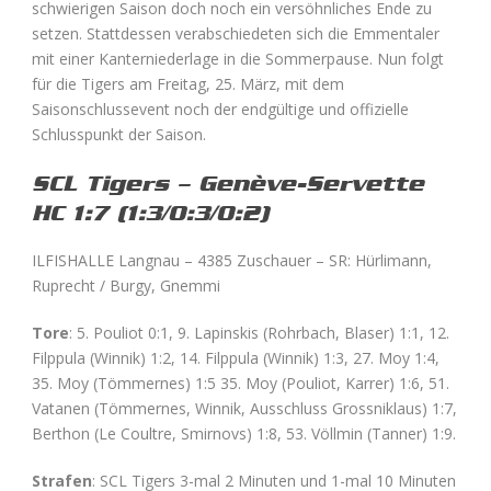
schwierigen Saison doch noch ein versöhnliches Ende zu
setzen. Stattdessen verabschiedeten sich die Emmentaler
mit einer Kanterniederlage in die Sommerpause. Nun folgt
für die Tigers am Freitag, 25. März, mit dem
Saisonschlussevent noch der endgültige und offizielle
Schlusspunkt der Saison.
SCL Tigers – Genève-Servette
HC 1:7 (1:3/0:3/0:2)
ILFISHALLE Langnau – 4385 Zuschauer – SR: Hürlimann,
Ruprecht / Burgy, Gnemmi
Tore
: 5. Pouliot 0:1, 9. Lapinskis (Rohrbach, Blaser) 1:1, 12.
Filppula (Winnik) 1:2, 14. Filppula (Winnik) 1:3, 27. Moy 1:4,
35. Moy (Tömmernes) 1:5 35. Moy (Pouliot, Karrer) 1:6, 51.
Vatanen (Tömmernes, Winnik, Ausschluss Grossniklaus) 1:7,
Berthon (Le Coultre, Smirnovs) 1:8, 53. Völlmin (Tanner) 1:9.
Strafen
: SCL Tigers 3-mal 2 Minuten und 1-mal 10 Minuten