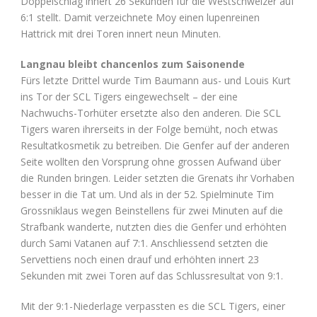
Doppelschlag innert 26 Sekunden für die Westschweizer auf
6:1 stellt. Damit verzeichnete Moy einen lupenreinen
Hattrick mit drei Toren innert neun Minuten.
Langnau bleibt chancenlos zum Saisonende
Fürs letzte Drittel wurde Tim Baumann aus- und Louis Kurt
ins Tor der SCL Tigers eingewechselt – der eine
Nachwuchs-Torhüter ersetzte also den anderen. Die SCL
Tigers waren ihrerseits in der Folge bemüht, noch etwas
Resultatkosmetik zu betreiben. Die Genfer auf der anderen
Seite wollten den Vorsprung ohne grossen Aufwand über
die Runden bringen. Leider setzten die Grenats ihr Vorhaben
besser in die Tat um. Und als in der 52. Spielminute Tim
Grossniklaus wegen Beinstellens für zwei Minuten auf die
Strafbank wanderte, nutzten dies die Genfer und erhöhten
durch Sami Vatanen auf 7:1. Anschliessend setzten die
Servettiens noch einen drauf und erhöhten innert 23
Sekunden mit zwei Toren auf das Schlussresultat von 9:1.
Mit der 9:1-Niederlage verpassten es die SCL Tigers, einer