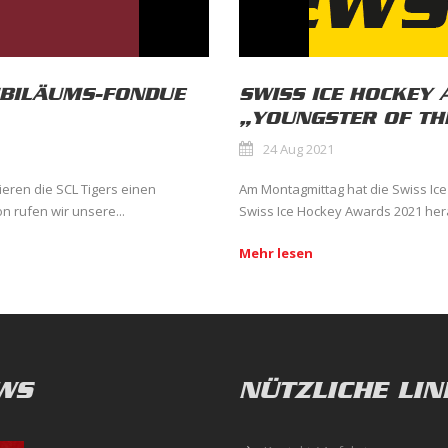
JUBILÄUMS-FONDUE
SWISS ICE HOCKEY 
„YOUNGSTER OF TH
24 Aug 2021
ieren die SCL Tigers einen
Am Montagmittag hat die Swiss Ice
 rufen wir unsere...
Swiss Ice Hockey Awards 2021 her
Mehr lesen
WS
NÜTZLICHE LIN