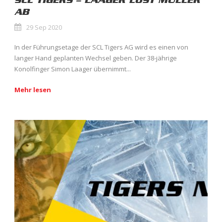
SCL TIGERS – LAAGER LÖST MÜLLER
AB
29 Sep 2020
In der Führungsetage der SCL Tigers AG wird es einen von
langer Hand geplanten Wechsel geben. Der 38-jährige
Konolfinger Simon Laager übernimmt...
Mehr lesen