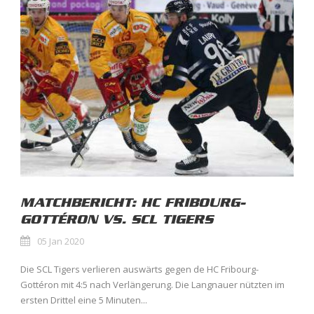
MATCHBERICHT: HC FRIBOURG-
GOTTÉRON VS. SCL TIGERS
05 Jan 2020
Die SCL Tigers verlieren auswärts gegen de HC Fribourg-
Gottéron mit 4:5 nach Verlängerung. Die Langnauer nützten im
ersten Drittel eine 5 Minuten...