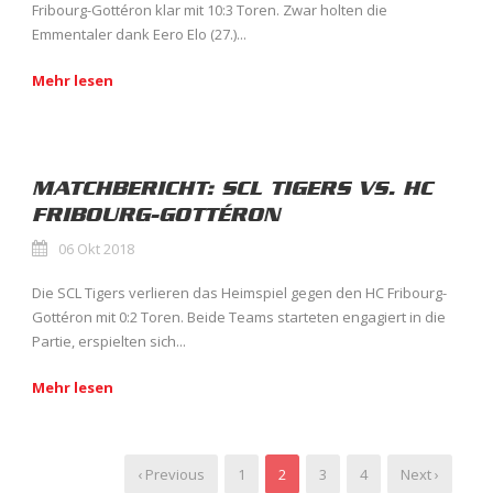
Fribourg-Gottéron klar mit 10:3 Toren. Zwar holten die
Emmentaler dank Eero Elo (27.)...
Mehr lesen
MATCHBERICHT: SCL TIGERS VS. HC
FRIBOURG-GOTTÉRON
06 Okt 2018
Die SCL Tigers verlieren das Heimspiel gegen den HC Fribourg-
Gottéron mit 0:2 Toren. Beide Teams starteten engagiert in die
Partie, erspielten sich...
Mehr lesen
‹ Previous
1
2
3
4
Next ›