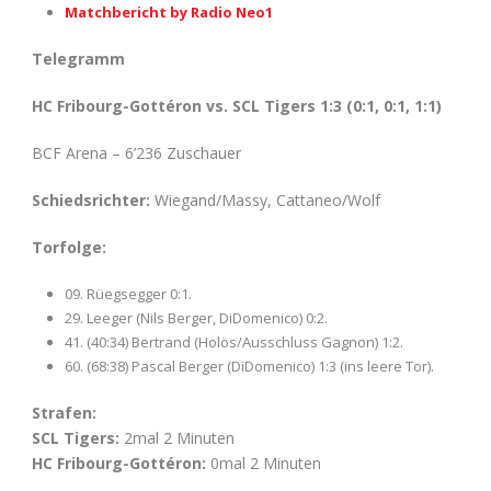
Matchbericht by Radio Neo1
Telegramm
HC Fribourg-Gottéron vs. SCL Tigers 1:3 (0:1, 0:1, 1:1)
BCF Arena – 6’236 Zuschauer
Schiedsrichter:
Wiegand/Massy, Cattaneo/Wolf
Torfolge:
09. Rüegsegger 0:1.
29. Leeger (Nils Berger, DiDomenico) 0:2.
41. (40:34) Bertrand (Holös/Ausschluss Gagnon) 1:2.
60. (68:38) Pascal Berger (DiDomenico) 1:3 (ins leere Tor).
Strafen:
SCL Tigers:
2mal 2 Minuten
HC Fribourg-Gottéron:
0mal 2 Minuten