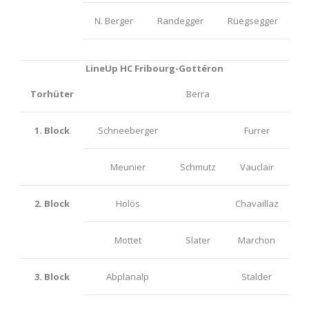
N. Berger
Randegger
Rüegsegger
LineUp HC Fribourg-Gottéron
Torhüter
Berra
1. Block
Schneeberger
Furrer
Meunier
Schmutz
Vauclair
2. Block
Holös
Chavaillaz
Mottet
Slater
Marchon
3. Block
Abplanalp
Stalder