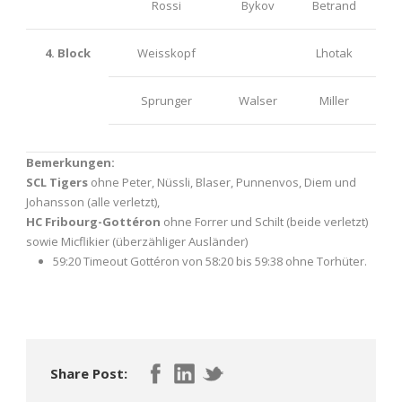
Rossi
Bykov
Betrand
4. Block
Weisskopf
Lhotak
Sprunger
Walser
Miller
Bemerkungen:
SCL Tigers
ohne Peter, Nüssli, Blaser, Punnenvos, Diem und
Johansson (alle verletzt),
HC Fribourg-Gottéron
ohne Forrer und Schilt (beide verletzt)
sowie Micflikier (überzähliger Ausländer)
59:20 Timeout Gottéron von 58:20 bis 59:38 ohne Torhüter.
Share Post: