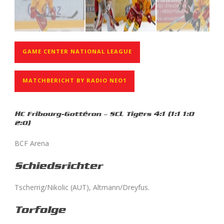
GAME CENTER NATIONAL LEAGUE
MATCHBERICHT BY RADIO NEO1
HC Fribourg-Gottéron – SCL Tigers 4
:1 (1:1 1:0
2:0)
BCF Arena
Schiedsrichter
Tscherrig/Nikolic (AUT), Altmann/Dreyfus.
Torfolge