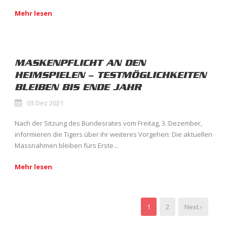
Mehr lesen
MASKENPFLICHT AN DEN
HEIMSPIELEN – TESTMÖGLICHKEITEN
BLEIBEN BIS ENDE JAHR
03 Dez 2021
Nach der Sitzung des Bundesrates vom Freitag, 3. Dezember,
informieren die Tigers über ihr weiteres Vorgehen: Die aktuellen
Massnahmen bleiben fürs Erste...
Mehr lesen
1
2
Next ›