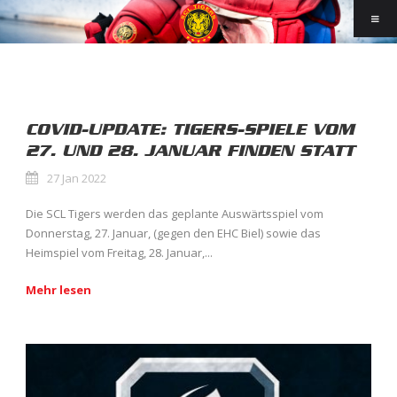
COVID-UPDATE: TIGERS-SPIELE VOM
27. UND 28. JANUAR FINDEN STATT
27 Jan 2022
Die SCL Tigers werden das geplante Auswärtsspiel vom
Donnerstag, 27. Januar, (gegen den EHC Biel) sowie das
Heimspiel vom Freitag, 28. Januar,...
Mehr lesen