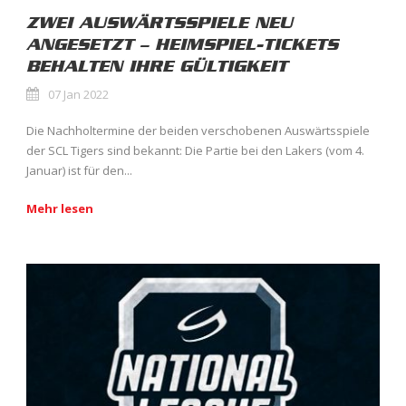
ZWEI AUSWÄRTSSPIELE NEU
ANGESETZT – HEIMSPIEL-TICKETS
BEHALTEN IHRE GÜLTIGKEIT
07 Jan 2022
Die Nachholtermine der beiden verschobenen Auswärtsspiele
der SCL Tigers sind bekannt: Die Partie bei den Lakers (vom 4.
Januar) ist für den...
Mehr lesen