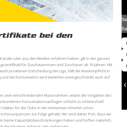
tifikate bei den
Kanäle oder aus den Medien erfahren haben, gilt in der ganzen
szertifikat) für Zuschauerinnen und Zuschauer ab 16 Jahren. Mit
ch proaktiven Entscheidung der Liga, fällt die Maskenpflicht in
weg und die Konsumation wird weiterhin uneingeschränkt auch auf
hen zwei einschneidenden Massnahmen, wobei die Vorgaben des
 verbundenen Konsumationsauflagen schlicht zu schmerzhaft
hätten für die Clubs in der momentan ohnehin schon
re Konsequenzen zur Folge gehabt. Wir sind daher froh, dass wir
vor keine Kapazitätsbeschränkungen haben und hoffen natürlich,
h die Situation anfangs Jahr verbessert.