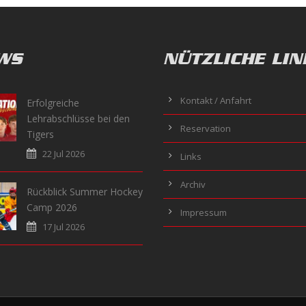
WS
NÜTZLICHE LIN
Kontakt / Anfahrt
Erfolgreiche
Lehrabschlüsse bei den
Reservation
Tigers
22 Jul 2026
Links
Archiv
Rückblick Summer Hockey
Camp 2026
Impressum
17 Jul 2026