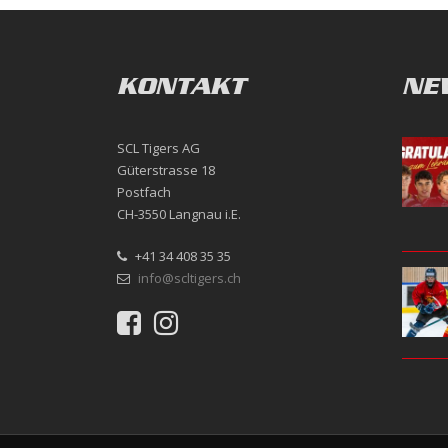
KONTAKT
NE
SCL Tigers AG
Güterstrasse 18
Postfach
CH-3550 Langnau i.E.
+41 34 408 35 35
info@scltigers.ch