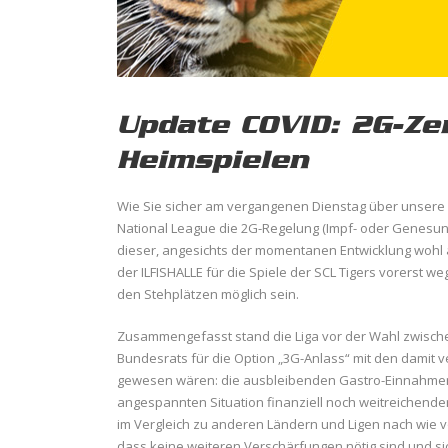
Update COVID: 2G-Zer
Heimspielen
Wie Sie sicher am vergangenen Dienstag über unsere 
National League die 2G-Regelung (Impf- oder Genesung
dieser, angesichts der momentanen Entwicklung wohl au
der ILFISHALLE für die Spiele der SCL Tigers vorerst 
den Stehplätzen möglich sein.
Zusammengefasst stand die Liga vor der Wahl zwisc
Bundesrats für die Option „3G-Anlass“ mit den damit
gewesen wären: die ausbleibenden Gastro-Einnahmen 
angespannten Situation finanziell noch weitreichende
im Vergleich zu anderen Ländern und Ligen nach wie 
dass keine weiteren Verschärfungen nötig sind und sic