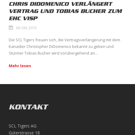
CHRIS DIDOMENICO VERLÄNGERT
VERTRAG UND TOBIAS BUCHER ZUM
EHC VISP
06 Okt 2015
Die SCL Tigers freuen sich, die Vertragsverlängerung mit dem
Kanadier Christopher DiDomenico bekannt zu geben und
Stürmer Tobias Bucher wird vorübergehend an...
Mehr lesen
KONTAKT
SCL Tigers AG
Güterstrasse 18