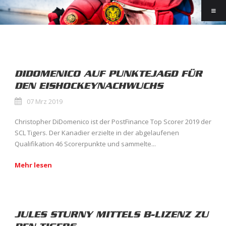
DIDOMENICO AUF PUNKTEJAGD FÜR
DEN EISHOCKEYNACHWUCHS
07 Mrz 2019
Christopher DiDomenico ist der PostFinance Top Scorer 2019 der
SCL Tigers. Der Kanadier erzielte in der abgelaufenen
Qualifikation 46 Scorerpunkte und sammelte...
Mehr lesen
JULES STURNY MITTELS B-LIZENZ ZU