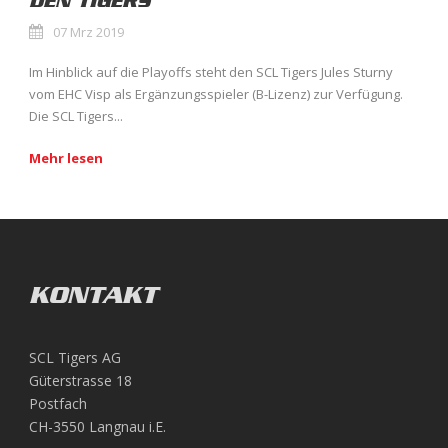
DEN TIGERS
07 Mrz 2019
Im Hinblick auf die Playoffs steht den SCL Tigers Jules Sturny
vom EHC Visp als Ergänzungsspieler (B-Lizenz) zur Verfügung.
Die SCL Tigers...
Mehr lesen
KONTAKT
SCL Tigers AG
Güterstrasse 18
Postfach
CH-3550 Langnau i.E.