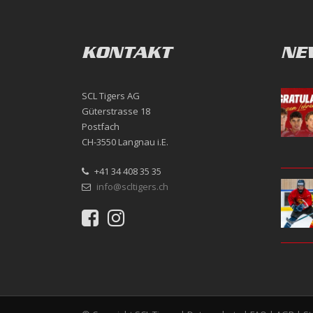
KONTAKT
NE
SCL Tigers AG
Güterstrasse 18
Postfach
CH-3550 Langnau i.E.
+41 34 408 35 35
info@scltigers.ch