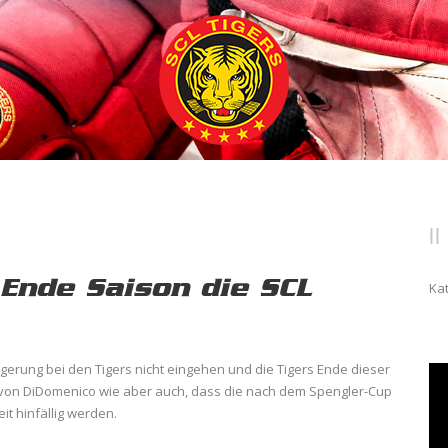
Ende Saison die SCL
Ka
gerung bei den Tigers nicht eingehen und die Tigers Ende dieser
 von DiDomenico wie aber auch, dass die nach dem Spengler-Cup
t hinfällig werden.