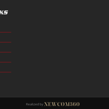
KS
Realized by