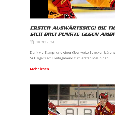
ERSTER AUSWÄRTSSIEG! DIE T
SICH DREI PUNKTE GEGEN AMBR
18 Okt 2024
Dank viel Kampf und einer über weite Strecken bärenst
SCL Tigers am Freitagabend zum ersten Mal in der...
Mehr lesen