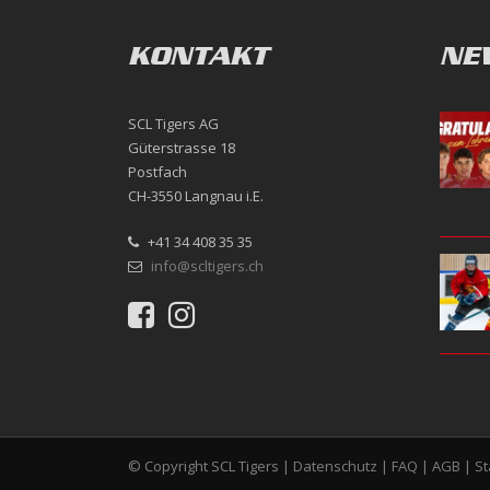
KONTAKT
NE
SCL Tigers AG
Güterstrasse 18
Postfach
CH-3550 Langnau i.E.
+41 34 408 35 35
info@scltigers.ch
© Copyright SCL Tigers |
Datenschutz
|
FAQ
|
AGB
|
S