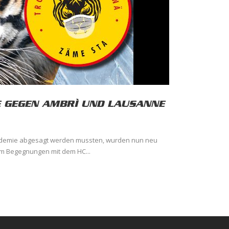
E GEGEN AMBRÌ UND LAUSANNE
andemie abgesagt werden mussten, wurden nun neu
um Begegnungen mit dem HC...