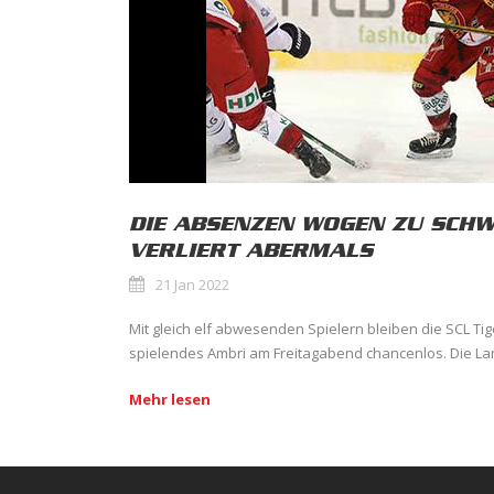
DIE ABSENZEN WOGEN ZU SCH
VERLIERT ABERMALS
21 Jan 2022
Mit gleich elf abwesenden Spielern bleiben die SCL Tig
spielendes Ambri am Freitagabend chancenlos. Die Lan
Mehr lesen