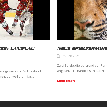
WER: LANGNAU
NEUE SPIELTERMIN
15 Feb 2021
Zwei Spiele, die aufgrund der P
angesetzt. Es handelt sich dabei 
ers gegen ein in Vollbestand
gnauer verlieren das...
Mehr lesen