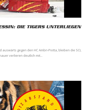
ESSIN: DIE TIGERS UNTERLIEGEN
nd auswärts gegen den HC Ambri-Piotta, bleiben die SCL
auer verlieren deutlich mit...