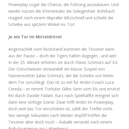
Powerplay sogar die Chance, die Führung auszubauen. Und
wieder nutzen die Emmentaler die Gelegenheit: Rohrbach
reagiert nach einem Abpraller blitzschnell und schiebt die
Scheibe aus spitzem Winkel ins Tor!
Je ein Tor im Mitteldrittel
Angestachelt vom Rückstand kommen die Tessiner dann
aus der Pause – doch die Tigers halten dagegen…und wie!
In der 25. Minute erhöhen sie durch Flavio Schmutz auf 3:0.
Der Ostschweizer verwandelt ein klasse Zuspiel von
Namensvetter Julian Schmutz, der die Scheibe von hinter
dem Tor zurücklegt. Das ist zu viel für Ambri-Coach Luca
Cereda – er nimmt Torhüter Gilles Senn vom Eis und ersetzt
ihn durch Davide Fadani. Kurz nach Spielhälfte ereignet sich
dann eine strittige Szene: Zwar trifft Ambri im Powerplay,
doch weil das Tor verschoben ist, zählt der Treffer nicht.
Nur wenige Sekunden nach Wieder-Anpfiff treffen die
Tessiner aber doch noch – Kubalik versenkt nach einem
Bully haargenau ins Lattenkreuz.