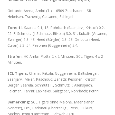
Gottardo Arena, Ambri (TI) – 6509 Zuschauer – SR
Hebeisen, Tscherrig; Cattaneo, Schlegel
Tore: 1
4. Saarela 0:1, 18. Rohrbach (Saarijärvi, Kristof) 0:2,
25. F. Schmutz (J. Schmutz, Riikola) 3:0, 31. Kubalik (Virtanen,
Zwerger) 1:3, 48. Heed (Bürgler) 2:3, 53. De Luca (Heed,
Curan) 3:3, 54. Pesonen (Guggenheim) 3:4.
Strafen:
HC Ambri-Piotta 2 x 2 Minuten, SCL Tigers 4 x 2
Minuten,
SCL Tigers:
Charlin; Riikola, Guggenheim; Baltisberger,
Saarijärvi; Meier, Paschoud; Zanetti; Pesonen, Kristof,
Berger; Saarela, Schmutz F., Schmutz J.; Allenspach,
Felcman, Fahrni; Lapinskis, Salzgeber, Rohrbach; Petrini
Bemerkung:
SCL Tigers ohne Malone, Mäenalanen
(verletzt), Erni, Cadonau (überzählig), Rossi, Dukurs,
Mathys, Jenni (Farmteam), Schwab (U20)