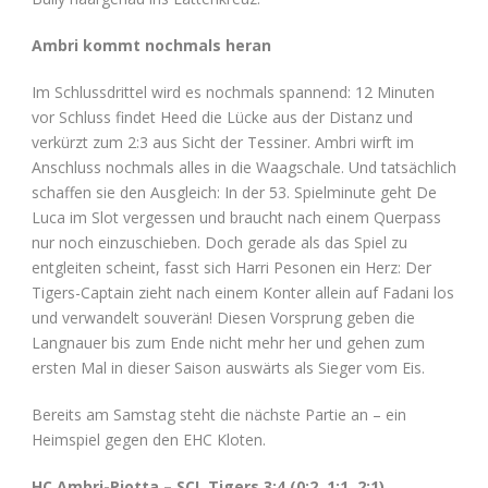
Ambri kommt nochmals heran
Im Schlussdrittel wird es nochmals spannend: 12 Minuten
vor Schluss findet Heed die Lücke aus der Distanz und
verkürzt zum 2:3 aus Sicht der Tessiner. Ambri wirft im
Anschluss nochmals alles in die Waagschale. Und tatsächlich
schaffen sie den Ausgleich: In der 53. Spielminute geht De
Luca im Slot vergessen und braucht nach einem Querpass
nur noch einzuschieben. Doch gerade als das Spiel zu
entgleiten scheint, fasst sich Harri Pesonen ein Herz: Der
Tigers-Captain zieht nach einem Konter allein auf Fadani los
und verwandelt souverän! Diesen Vorsprung geben die
Langnauer bis zum Ende nicht mehr her und gehen zum
ersten Mal in dieser Saison auswärts als Sieger vom Eis.
Bereits am Samstag steht die nächste Partie an – ein
Heimspiel gegen den EHC Kloten.
HC Ambri-Piotta – SCL Tigers 3:4 (0:2, 1:1, 2:1)